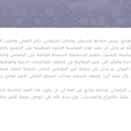
ايع، رئيس جماعة أمسوان والنائب البرلماني، بأحر التهاني وأطيب ال
لله عز وجل أن يعيد هذه المناسبة الدينية العظيمة على الجميع بالخير
ناسبة للتشبث بالقيم الإسلامية السمحة القائمة على التضامن والتكا
ة والتآزر التي تميز المغاربة في مختلف المناسبات الدينية والوطنية.
ى المولى عز وجل بأن يحفظ أمير المؤمنين صاحب الجلالة الملك محمد
وأن يشد أزره بصنوه السعيد صاحب السمو الملكي الأمير مولاي رشيد
 البرلماني عبدالله طايع عن أمله في أن يكون هذا العيد مناسبة لن
ليئا بالأفراح والمسرات، وأن يديم الله على الوطن نعمة الأمن والاس