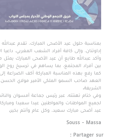
بمناسبة حلول عيد الأضحى المبارك، تقدم عبدالله ط
إداوتنان، وإلى كافة أفراد الشعب المغربي، داعيا ا
وأكد عبدالله طايع أن عيد الأضحى المبارك يمثل م
بين أفراد المجتمع، بما يساهم في ترسيخ روح الوحد
كما رفع بهذه المناسبة المباركة أكف الضراعة إل
العهد صاحب السمو الملكي الأمير مولاي الحسن، 
الشريفة.
وفي ختام تهنئته، عبر رئيس جماعة أمسوان والنائب
لجميع المواطنات والمواطنين عيدا سعيدا ومباركا، م
عيد أضحى مبارك سعيد، وكل عام وأنتم بخير.
Région
Souss - Massa
Partager sur :