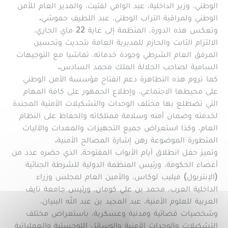
الوطني، وزير الداخلية، عبد الوافي لفتيت، والمدير العام للأمن
الوطني ولمراقبة التراب الوطني، عبد اللطيف حموشي.
وتعكس هذه الدورة، المنظمة إلى غاية 22 ماي الجاري،
الالتزام الثابت والحازم للمديرية العامة بتحديث وتحسين
المرفق العام الشرطي وجودة خدماته، تماشيا مع التوجيهات
السامية لصاحب الجلالة الملك محمد السادس.
كما تروم هذه التطاهرة دعم انفتاح مؤسسة الأمن الوطني
على محيطها الاجتماعي، وإطلاع الجمهور على كافة المهام
التي تضطلع بها مختلف الوحدات والتشكيلات الأمنية المجندة
لخدمته وضمان أمنه وسلامة ممتلكاته والحفاظ على النظام
العام، وكذا استعراض جميع التجهيزات والمعدات والآليات
المتطورة الموضوعة رهن إشارة المصالح الأمنية.
وتميز حفل انطلاق أيام الأبواب المفتوحة، الذي حضره عدد من
أعضاء الحكومة، ورئيس المنظمة الدولية للشرطة الجنائية
(الإنتربول) فيليب لوكاس، والأمين العام لمجلس وزراء
الداخلية العرب، محمد بن علي كومان، ورئيس جامعة نايف
العربية للعلوم الأمنية، عبد المجيد بن عبد الله البنيان،
وشخصيات قضائية ومدنية وعسكرية، باستعراض مختلف
التشكيلات والوحدات الأمنية والوسائل اللوجستية والعملياتية