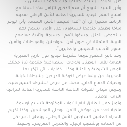
ظل القيادة الرشيدة لجلالة الملك محمد السادس”.
وأبرز السيد اشبوح أن هذه الذكرى تتزامن هذه السنة مع
افتتاح المقر الجديد للمديرية العامة للأمن الوطني بمدينة
الرباط، مشيرا إلى أن “هذا المجمع الأمني المندمج يأتي ليوفر
مناخا وظيفيا مندمجا للساهرين على الأمن، يسمح لهم
بالنهوض الأمثل بمسؤولياتهم الجسيمة، وتأدية مهامهم
النبيلة، المتمثلة في صون أمن المواطنين والمواطنات وتأمين
عموم الأجانب المقيمين والعابرين”.
وقد تابع الحضور عرضا لشريط فيديو حول تاريخ المديرية
العامة للأمن الوطني، ولوحات استعراضية متنوعة تبرز مختلف
المهن الشرطية والأمنية وكذا الكفاءات التي تزخر بها
المديرية، من بينها عرض لكوكبة الدراجين وشرطة الخيالة،
وتقنيات الدفاع الذاتي، فضلا عن عرض للشرطة السينوتقنية،
وعرض ميداني للقوات الخاصة التابعة للمديرية العامة لمراقبة
التراب الوطني.
وتميز حفل انطلاق أيام الأبواب المفتوحة بتسليم أوسمة
ملكية لعدد من موظفي الأمن الوطني الموشحين، وكذا تكريم
المدراء العامين السابقين للأمن الوطني، ويتعلق الأمر بكل
من السادة بوشعيب ارميل، والشرقي الضريس، وحفيظ