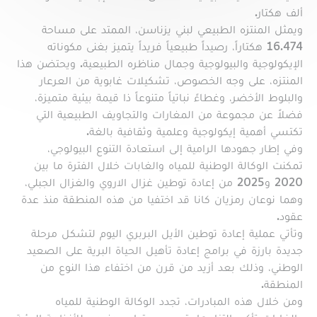
ألف هكتار.
ويمثل المنتزه الطبيعي لبني يزناسن، الممتد على مساحة
16.474 هكتاراً، رصيداً طبيعياً فريداً يتميز بغنى مكوناته
الإيكولوجية والبيولوجية وجمال مناظره الطبيعية. ويحتضن هذا
المنتزه، على وجه الخصوص، تشكيلات غابوية من العرعار
والبلوط الأخضر، وغطاءً نباتياً متنوعاً ذا قيمة بيئية متميزة،
فضلاً عن مجموعة من المغارات والتجاويف الطبيعية التي
تكتسي أهمية إيكولوجية وعلمية وثقافية بالغة.
وفي إطار جهودها الرامية إلى استعادة التنوع البيولوجي،
تمكنت الوكالة الوطنية للمياه والغابات خلال الفترة ما بين
2020 و2025 من إعادة توطين غزال الاروي والغزال الجبلي،
وهما نوعان رمزيان كانا قد اختفيا من هذه المنطقة منذ عدة
عقود.
وتأتي عملية إعادة توطين الأيل البربري اليوم لتشكل مرحلة
جديدة بارزة في برامج إعادة تأهيل الحياة البرية على الصعيد
الوطني، وذلك بعد أزيد من قرن من اختفاء هذا النوع من
المنطقة.
ومن خلال هذه المبادرات، تجدد الوكالة الوطنية للمياه