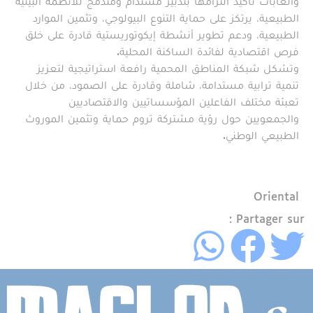
والغابات تأكيد التزامها بتدبير مستدام ومندمج للأنظمة البيئية
الطبيعية، يرتكز على حماية التنوع البيولوجي، وتثمين الموارد
الطبيعية، ودعم تطوير أنشطة إيكوتوريستية قادرة على خلق
فرص اقتصادية لفائدة الساكنة المحلية.
وتشكل شبكة المناطق المحمية رافعة استراتيجية لتعزيز
تنمية ترابية مستدامة، شاملة وقادرة على الصمود، من خلال
تعبئة مختلف الفاعلين المؤسساتيين والاقتصاديين
والجمعويين حول رؤية مشتركة تروم حماية وتثمين الموروث
الطبيعي الوطني.
Région
Oriental
Partager sur :