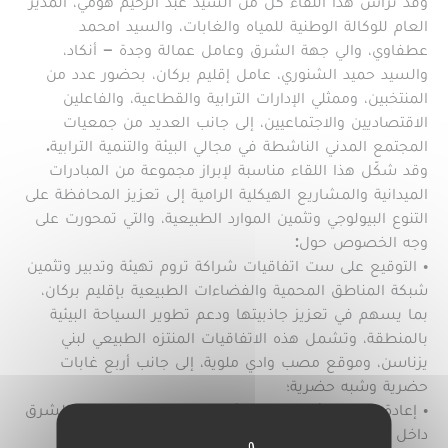
وقد ترأس هذا اللقاء كل من السيد عبد الرحيم هومي، المدير
العام للوكالة الوطنية للمياه والغابات، والسيد امحمد
عطفاوي، والي جهة الشرق وعامل عمالة وجدة – أنكاد،
والسيد حميد الشنوري، عامل إقليم بركان، بحضور عدد من
المنتخبين، وممثلي الإدارات الترابية والقطاعية، والفاعلين
الاقتصاديين والاجتماعيين، إلى جانب العديد من جمعيات
المجتمع المدني الناشطة في مجالي البيئة والتنمية الترابية.
وقد شكّل هذا اللقاء مناسبة لإبراز مجموعة من المبادرات
الميدانية والمشاريع الهيكلية الرامية إلى تعزيز المحافظة على
التنوع البيولوجي وتثمين الموارد الطبيعية، والتي تمحورت على
وجه الخصوص حول:
• التوقيع على ست اتفاقيات شراكة تروم تهيئة وتدبير وتثمين
شبكة المناطق المحمية والفضاءات الطبيعية بإقليم بركان،
بما يسهم في تعزيز جاذبيتها ودعم تطوير السياحة البيئية
بالمنطقة، وتشمل هذه الاتفاقيات المنتزه الطبيعي لبني
يزناسن، وموقع مصب وادي ملوية، إلى جانب أربع غابات
حضرية وشبه حضرية؛
• إعادة توطين الأيل البربري لأول مرة على صعيد جهة الشرق
داخل المنتزه الطبيعي لبني يزناسن، وذلك في إطار برامج