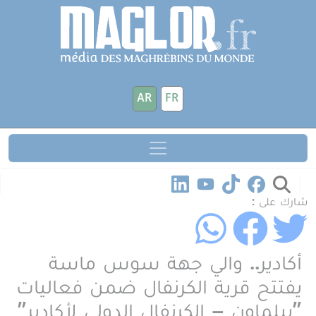
جاوز إلى المحتوى الرئيسي
لوحة إدارة ملفات تعريف الارتباط
AR
FR
شارك على :
أكادير.. والي جهة سوس ماسة
يفتتح قرية الكرنفال ضمن فعاليات
"بيلماون – الكرنفال الدولي لأكادير"