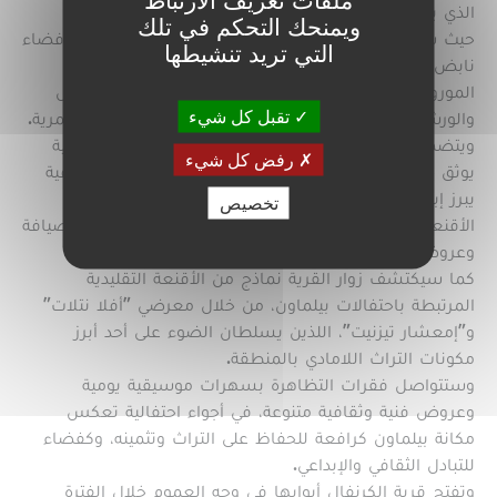
ملفات تعريف الارتباط
الذي يعد من أبرز التظاهرات الثقافية والفنية بالجهة.
ويمنحك التحكم في تلك
حيث ستتحول حديقة ابن زيدون، على مدى ثلاثة أيام، إلى فضاء
التي تريد تنشيطها
نابض بالحياة يحتفي بالتراث الأمازيغي ويستعرض غنى
الموروث الثقافي المحلي، من خلال مجموعة من المعارض
تقبل كل شيء
والورشات والأنشطة الفنية الموجهة لمختلف الفئات العمرية.
ويتضمن برنامج قرية الكرنفال معرضا للصور الفوتوغرافية
رفض كل شيء
يوثق جوانب من ذاكرة بيلماون، ومعرضا للتعاونيات الحرفية
يبرز إبداعات الصناع التقليديين، إلى جانب ورشات لصناعة
تخصيص
الأقنعة التنكرية والقصص المصورة، فضلا عن فضاء للضيافة
وعروض مسرح الكراكيز.
كما سيكتشف زوار القرية نماذج من الأقنعة التقليدية
المرتبطة باحتفالات بيلماون، من خلال معرضي "أفلا نتلات"
و"إمعشار تيزنيت"، اللذين يسلطان الضوء على أحد أبرز
مكونات التراث اللامادي بالمنطقة.
وستتواصل فقرات التظاهرة بسهرات موسيقية يومية
وعروض فنية وثقافية متنوعة، في أجواء احتفالية تعكس
مكانة بيلماون كرافعة للحفاظ على التراث وتثمينه، وكفضاء
للتبادل الثقافي والإبداعي.
وتفتح قرية الكرنفال أبوابها في وجه العموم خلال الفترة