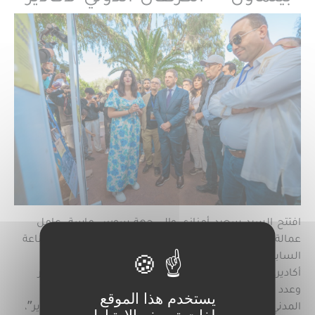
افتتح السيد سعيد أمزازي والي جهة سوس ماسة، عامل
عمالة أكادير إداوتنان يوم الثلاثاء 9 يونيو 2026، على الساعة
السابعة مساء، قرية الكرنفال بحديقة ابن زيدون بمدينة
أكادير، وذلك بحضور نائب رئيس المجلس الجماعي لأكادير
وعدد من رؤساء المصالح والمنتخبين وفعاليات المجتمع
يستخدم هذا الموقع
المدني، في إطار برنامج "بيلماون – الكرنفال الدولي لأكادير"،