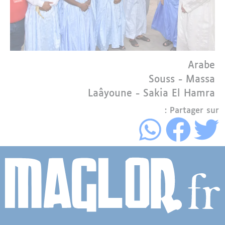
Langue
Arabe
Région
Souss - Massa
Laâyoune - Sakia El Hamra
Partager sur :