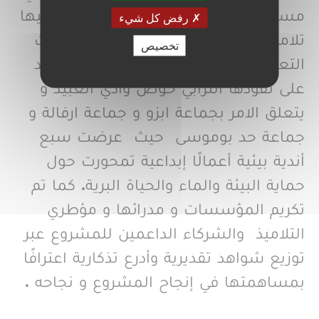
مسابقة أحسن عمل فني بيئي شارك فيها
رفض كل شيء
تلاميذ الأندية البيئية التابعة للمؤسسات
تخصيص
التعليمية لثلات جماعات ترابية التي يمتد
على نفودها الترابي حوض وادي العبيد و
يتعلق الامر بجماعة ابزو و جماعة ارفالة و
جماعة حد بوموسى حيث عرضت سبع
أندية بيئية أعمالًا إبداعية تمحورت حول
حماية البيئة والماء والحياة البرية. كما تم
تكريم المؤسسات و مدرائها و مؤطري
التلاميذ والشركاء الداعمين للمشروع عبر
توزيع شواهد تقديرية وأدرع تذكارية اعترافًا
بمساهمتها في إنجاح المشروع و نجاحه .