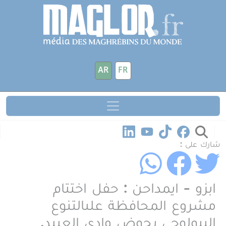
جاوز إلى المحتوى الرئيسي
لوحة إدارة ملفات تعريف الارتباط
AR
FR
شارك على :
ابزو - ايمداحن : حفل اختتام
مشروع المحافظة علىالتنوع
البيولوجي بحوض وادي العبيد.