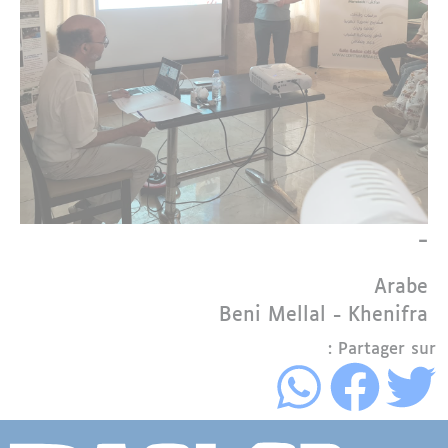
-
Langue
Arabe
Région
Beni Mellal - Khenifra
Partager sur :