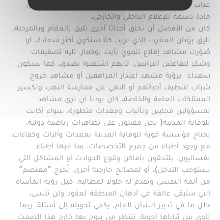
غياب شجاعة تدبيرية تقينا من مشكل تحول المشهد إلى
مادة دسمة للإعلام الداخلي والخارجي.
كان من الأفضل أن نخلق أحداثا أخرى تليق بالمقام وبالمرحلة،
تليق بزمان المغرب الذي نريد، كنا سنكون أكثر سعادة، لو
صُوّرت مشاهد إقلاع تنموي بأيت بوكماز، تليه تصفيقات
وشكر للفاعلين الترابيين، لأنهم اشتغلوا بصدق. كما سنكون
سعداء برؤية مشهد اعتذار المراهقين أو مشاهد خروج
شباب لتنظيف أحيائهم أو النهي عن ممارسة النهب وتكسير
الممتلكات العامة والخاصة. كان بودنا أن نرى مشاهد
لمسؤولين محليين وبآليات ومعدات متطورة، سواء أكانت
للوقاية المدينة( نحن مقبلون على تظاهرات رياضية دولية،
تحتاج مؤسسة قوية للوقاية المدنية بمعدات وآليات وكفاءات،
مع وجود أطباء من جميع التخصصات، بما فيها أطباء
نفسانيون، يلتحقون بأماكن وقوع الحوادث أو المشاكل التي
تستوجب التدخل). أو لمصالح خارجية أخرى، تُخرج "معتصم"
من ألمه النفسي وتقدم له حلولا لمطالبه، قبل رؤية المأساة
التي ستبقى عالقة في أذهان المنطقة لعقود ولن تنسى.
خلل ما في تدبير الشأن العام، يكفي تحويله إلى أسئلة، ربما
تأوي بين ثناياها أجوبة، ننتظر من يبوح بها خارج هذا الصمت