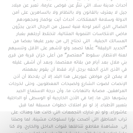
أحداث مدينة سلا، التي تنمُّ عن فوضى عارمة، تعبر عن ميلاد
جيل لا يعترف بالقانون ولا بالنظام ولا بالساهرين على أمن
الدولة وسلامة الممتلكات، أحداث أيت بوكماز ومجهودهم
النضالي الذي أتمر لوحة فنية لسيل من الرجال الذين يجرُّون
ماضي الانتكاسات التنموية المتتالية، لتختلط أرجلهم بغبار
المسالك الجبلية، التي تحتاج إلى من يمرر عليها بعضا من
"الحديد الرقيقة" علَّها تصمد ولو لأشهر على الأقل وتنسيهم
لعنة الانتظار، سقوط "معتصم" من أعلى خزان قرية من قرى
بني ملال بعد أيام من بقائه معتصما، وبعد أن أشفى غليله
في الأذى الذي ألحقه برجل أراد فقط أن يقوم بمهمته.
لا يمكن لأي مواطن غيورعلى هذا البلد إلا أن يلاحظ أن أذن
الإنصات لصوت الشارع ولصيحات المعطوبين، وحتى لخرجات
المراهقين، مصابة بالتهابات ما، وأن درجة الاستماع الجيد
يشوبها خلل ما، إما في الأذن الخارجية أو الوسطى أو الداخلية
بتعبير الأطباء، إذ لو تم امتلاك خطوات مسبقة لما قبل
عاشوراء، ولو تم تدارك التجمعات التي كانت هنا وهناك على
تراب المناطق التي أضحت بؤرا لسلوكات مشينة، لما وصلنا
إلى مشاهدة مقاطع تتناقلها قنوات الداخل والخارج، ولا كنا