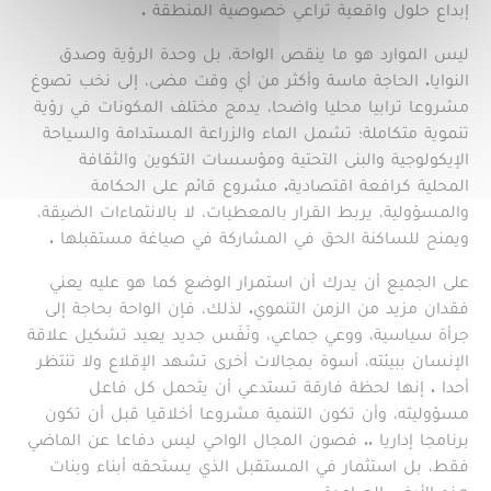
إبداع حلول واقعية تراعي خصوصية المنطقة .
ليس الموارد هو ما ينقص الواحة، بل وحدة الرؤية وصدق
النوايا. الحاجة ماسة وأكثر من أي وقت مضى، إلى نخب تصوغ
مشروعا ترابيا محليا واضحا، يدمج مختلف المكونات في رؤية
تنموية متكاملة؛ تشمل الماء والزراعة المستدامة والسياحة
الإيكولوجية والبنى التحتية ومؤسسات التكوين والثقافة
المحلية كرافعة اقتصادية. مشروع قائم على الحكامة
والمسؤولية، يربط القرار بالمعطيات، لا بالانتماءات الضيقة،
ويمنح للساكنة الحق في المشاركة في صياغة مستقبلها .
على الجميع أن يدرك أن استمرار الوضع كما هو عليه يعني
فقدان مزيد من الزمن التنموي. لذلك، فإن الواحة بحاجة إلى
جرأة سياسية، ووعي جماعي، ونَفَس جديد يعيد تشكيل علاقة
الإنسان ببيئته، أسوة بمجالات أخرى تشهد الإقلاع ولا تنتظر
أحدا . إنها لحظة فارقة تستدعي أن يتحمل كل فاعل
مسؤوليته، وأن تكون التنمية مشروعا أخلاقيا قبل أن تكون
برنامجا إداريا .. فصون المجال الواحي ليس دفاعا عن الماضي
فقط، بل استثمار في المستقبل الذي يستحقه أبناء وبنات