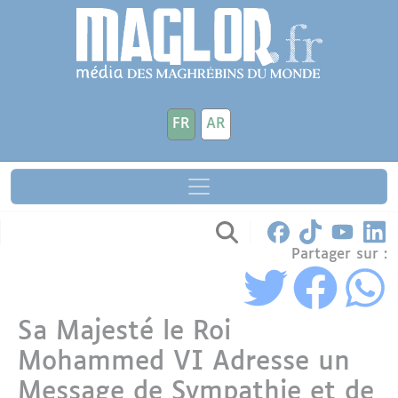
Aller au contenu principal
Panneau de gestion des cookies
FR
AR
Partager sur :
Sa Majesté le Roi
Mohammed VI Adresse un
Message de Sympathie et de