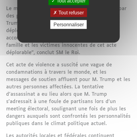
Tout accepter
Le message du Roi Mohammed VI se termine par
Tout refuser
des paroles de soutien et de réconfort pour M.
Trump, sa famille et les victimes de cet acte
Personnaliser
déplorable. "Mes pensées et mes prières vous
accompagnent, M. le Président, ainsi que votre
famille et les victimes innocentes de cet acte
déplorable", conclut SM le Roi.
Cet acte de violence a suscité une vague de
condamnations à travers le monde, et les
messages de soutien affluent pour M. Trump et les
autres personnes affectées. La tentative
d’assassinat a eu lieu alors que M. Trump
s'adressait à une foule de partisans lors d'un
meeting électoral, soulignant une fois de plus les
dangers auxquels sont confrontés les personnalités
publiques dans le climat politique actuel.
Les autorités locales et fédérales continuent